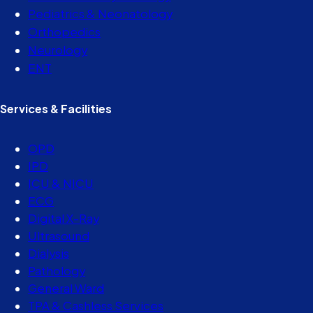
Pediatrics & Neonatology
Orthopedics
Neurology
ENT
Services & Facilities
OPD
IPD
ICU & NICU
ECG
Digital X-Ray
Ultrasound
Dialysis
Pathology
General Ward
TPA & Cashless Services