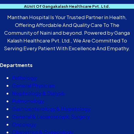
AUnit Of Gangakalash Healthcare Pvt. Ltd.
Manthan Hospital Is Your Trusted Partner in Health,
Offering Affordable And Quality Care To The
Community of Naini and beyond. Powered by Ganga
Kalash Healthcare Pvt. Ltd., We Are Committed To
Serving Every Patient With Excellence And Empathy.
Departments
Pathology
General Physician
Nephrology & Dialysis
Pulmonology
Gastroenterology & Hepatology
General & Laparoscopic Surgery
Oncology
Obstetrics & Gynecology