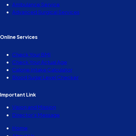
Ambulance Service
Advanced Surgical Services
Online Services
Check Your BMI
Check Your Actual Age
Calorie Intake Calculator
Blood Sugar Level Checker
Important Link
Vision and Mission
Director’s Message
Home
About Us