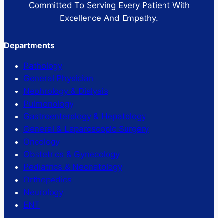
Committed To Serving Every Patient With
Excellence And Empathy.
Departments
Pathology
General Physician
Nephrology & Dialysis
Pulmonology
Gastroenterology & Hepatology
General & Laparoscopic Surgery
Oncology
Obstetrics & Gynecology
Pediatrics & Neonatology
Orthopedics
Neurology
ENT