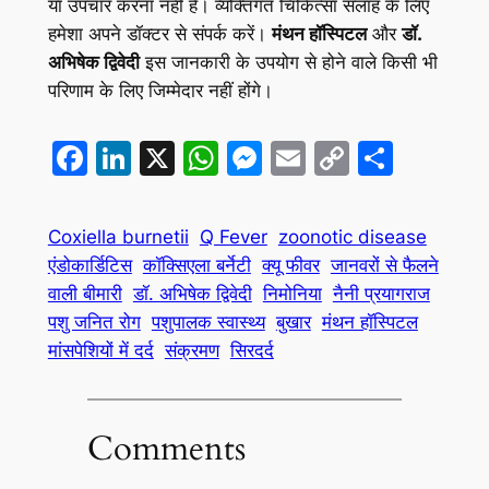
या उपचार करना नहीं है। व्यक्तिगत चिकित्सा सलाह के लिए
हमेशा अपने डॉक्टर से संपर्क करें।
मंथन हॉस्पिटल
और
डॉ.
अभिषेक द्विवेदी
इस जानकारी के उपयोग से होने वाले किसी भी
परिणाम के लिए जिम्मेदार नहीं होंगे।
Facebook
LinkedIn
X
WhatsApp
Messenger
Email
Copy
Share
Link
Coxiella burnetii
Q Fever
zoonotic disease
एंडोकार्डिटिस
कॉक्सिएला बर्नेटी
क्यू फीवर
जानवरों से फैलने
वाली बीमारी
डॉ. अभिषेक द्विवेदी
निमोनिया
नैनी प्रयागराज
पशु जनित रोग
पशुपालक स्वास्थ्य
बुखार
मंथन हॉस्पिटल
मांसपेशियों में दर्द
संक्रमण
सिरदर्द
Comments