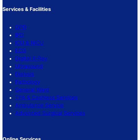
Services & Facilities
OPD
IPD
ICU & NICU
ECG
Digital X-Ray
Ultrasound
Dialysis
Pathology
General Ward
TPA & Cashless Services
Ambulance Service
Advanced Surgical Services
Online Services