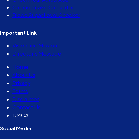
Calorie Intake Calculator
Blood Sugar Level Checker
Important Link
Vision and Mission
Director’s Message
Home
About Us
Privacy
Terms
Disclaimer
Contact Us
DMCA
Social Media