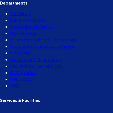
Departments
Pathology
General Physician
Nephrology & Dialysis
Pulmonology
Gastroenterology & Hepatology
General & Laparoscopic Surgery
Oncology
Obstetrics & Gynecology
Pediatrics & Neonatology
Orthopedics
Neurology
ENT
Services & Facilities