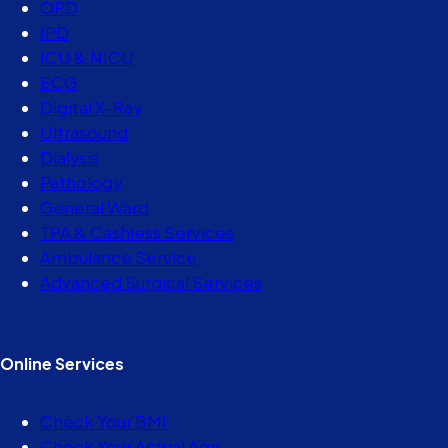
OPD
IPD
ICU & NICU
ECG
Digital X-Ray
Ultrasound
Dialysis
Pathology
General Ward
TPA & Cashless Services
Ambulance Service
Advanced Surgical Services
Online Services
Check Your BMI
Check Your Actual Age