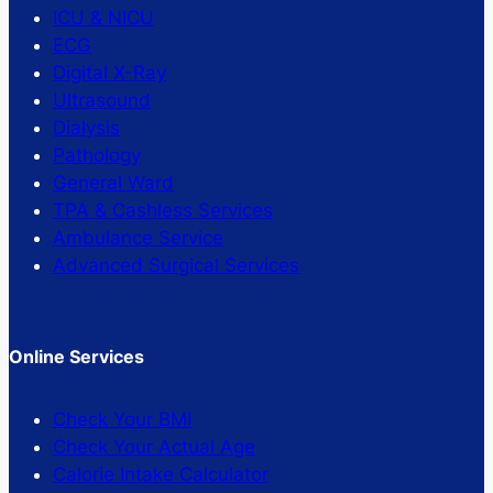
ICU & NICU
ECG
Digital X-Ray
Ultrasound
Dialysis
Pathology
General Ward
TPA & Cashless Services
Ambulance Service
Advanced Surgical Services
Online Services
Check Your BMI
Check Your Actual Age
Calorie Intake Calculator