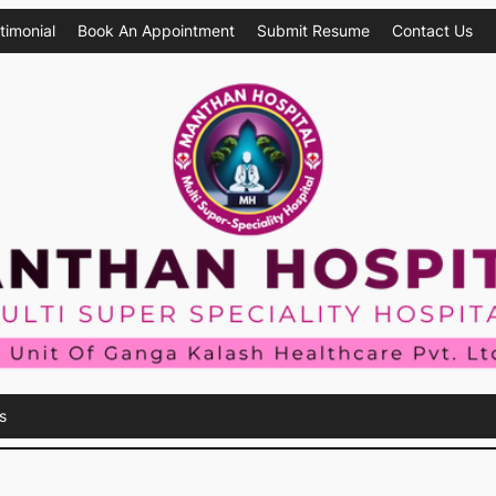
timonial
Book An Appointment
Submit Resume
Contact Us
s