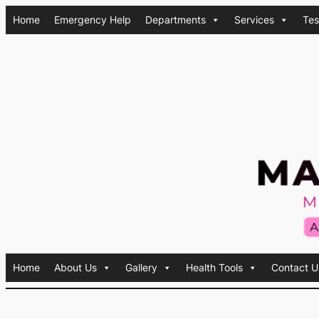
Skip
Home
Emergency Help
Departments
Services
Tes
to
content
Home
About Us
Gallery
Health Tools
Contact U