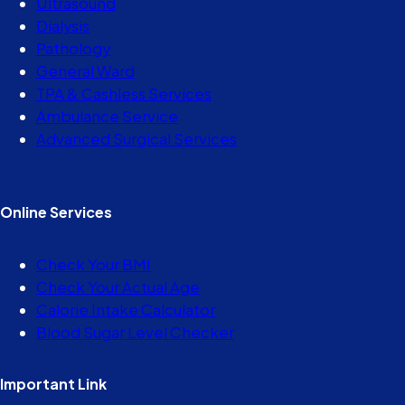
Ultrasound
Dialysis
Pathology
General Ward
TPA & Cashless Services
Ambulance Service
Advanced Surgical Services
Online Services
Check Your BMI
Check Your Actual Age
Calorie Intake Calculator
Blood Sugar Level Checker
Important Link