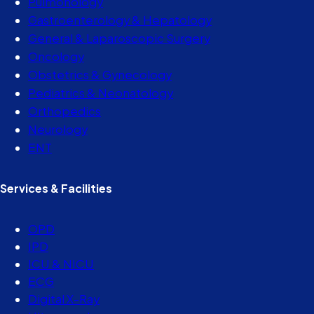
Pulmonology
Gastroenterology & Hepatology
General & Laparoscopic Surgery
Oncology
Obstetrics & Gynecology
Pediatrics & Neonatology
Orthopedics
Neurology
ENT
Services & Facilities
OPD
IPD
ICU & NICU
ECG
Digital X-Ray