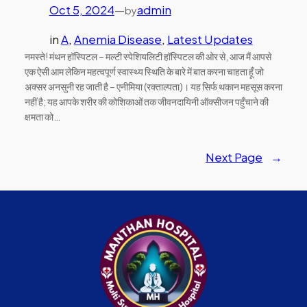
Oct 5, 2024
—
admin
by
in
A
, 
Anemia Disease
, 
Latest Updates
नमस्ते! मंथन हॉस्पिटल – मल्टी स्पेशियलिटी हॉस्पिटल की ओर से, आज मैं आपसे
एक ऐसी आम लेकिन महत्वपूर्ण स्वास्थ्य स्थिति के बारे में बात करना चाहता हूँ जो
अक्सर अनसुनी रह जाती है – एनीमिया (रक्ताल्पता)। यह सिर्फ थकान महसूस करना
नहीं है; यह आपके शरीर की कोशिकाओं तक जीवनदायिनी ऑक्सीजन पहुँचाने की
क्षमता को…
Next Page
→