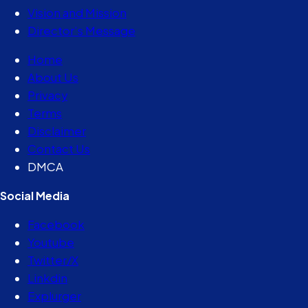
Vision and Mission
Director’s Message
Home
About Us
Privacy
Terms
Disclaimer
Contact Us
DMCA
Social Media
Facebook
Youtube
Twitter/X
Linkdin
Explurger