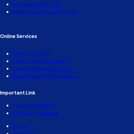
Ambulance Service
Advanced Surgical Services
Online Services
Check Your BMI
Check Your Actual Age
Calorie Intake Calculator
Blood Sugar Level Checker
Important Link
Vision and Mission
Director’s Message
Home
About Us