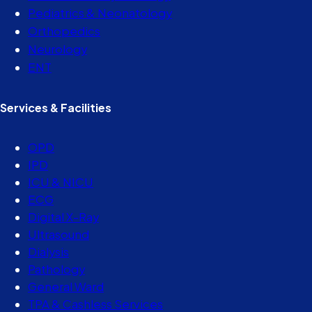
Pediatrics & Neonatology
Orthopedics
Neurology
ENT
Services & Facilities
OPD
IPD
ICU & NICU
ECG
Digital X-Ray
Ultrasound
Dialysis
Pathology
General Ward
TPA & Cashless Services