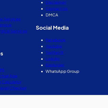
Disclaimer
Contact Us
DMCA
ss Services
ervice
Social Media
gical Services
Facebook
Youtube
Twitter/X
es
Linkdin
Explurger
MI
WhatsApp Group
ctual Age
e Calculator
Level Checker