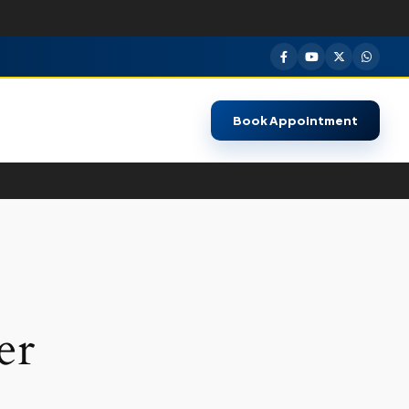
Book Appointment
er