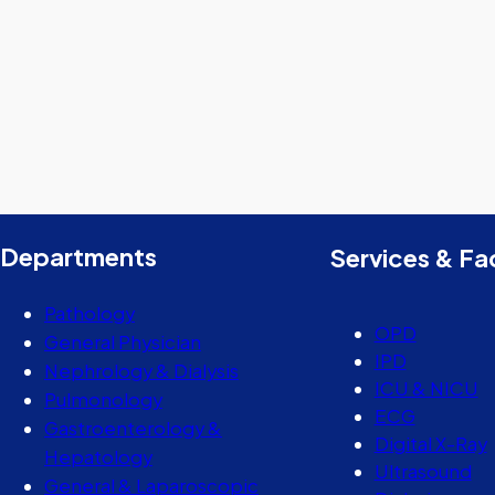
Departments
Services & Fac
Pathology
OPD
General Physician
IPD
Nephrology & Dialysis
ICU & NICU
Pulmonology
ECG
Gastroenterology &
Digital X-Ray
Hepatology
Ultrasound
General & Laparoscopic