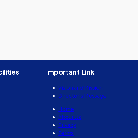
ilities
Important Link
Vision and Mission
Director’s Message
Home
About Us
Privacy
Terms