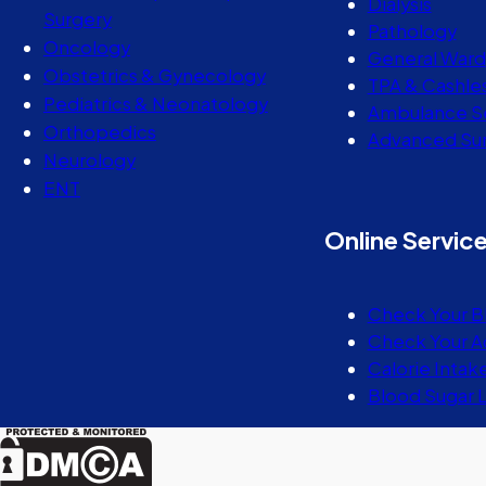
Dialysis
Surgery
Pathology
Oncology
General Ward
Obstetrics & Gynecology
TPA & Cashle
Pediatrics & Neonatology
Ambulance S
Orthopedics
Advanced Sur
Neurology
ENT
Online Servic
Check Your B
Check Your A
Calorie Intak
Blood Sugar 