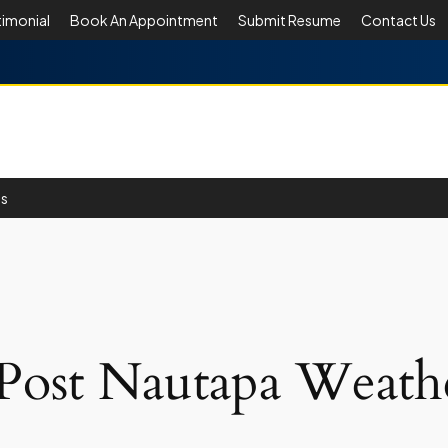
timonial
Book An Appointment
Submit Resume
Contact Us
Us
 Post Nautapa Weath