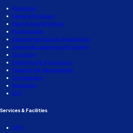
Pathology
General Physician
Nephrology & Dialysis
Pulmonology
Gastroenterology & Hepatology
General & Laparoscopic Surgery
Oncology
Obstetrics & Gynecology
Pediatrics & Neonatology
Orthopedics
Neurology
ENT
Services & Facilities
OPD