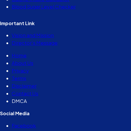
Blood Sugar Level Checker
Important Link
Vision and Mission
Director’s Message
Home
About Us
Privacy
Terms
Disclaimer
Contact Us
DMCA
Social Media
Facebook