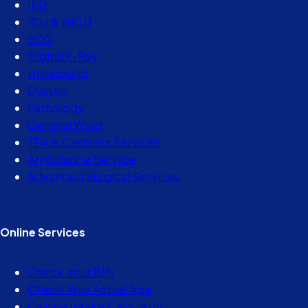
IPD
ICU & NICU
ECG
Digital X-Ray
Ultrasound
Dialysis
Pathology
General Ward
TPA & Cashless Services
Ambulance Service
Advanced Surgical Services
Online Services
Check Your BMI
Check Your Actual Age
Calorie Intake Calculator