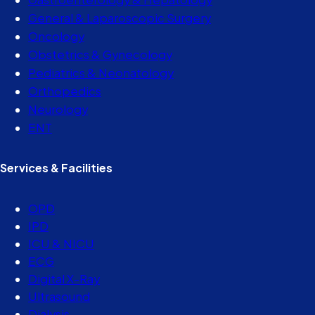
General & Laparoscopic Surgery
Oncology
Obstetrics & Gynecology
Pediatrics & Neonatology
Orthopedics
Neurology
ENT
Services & Facilities
OPD
IPD
ICU & NICU
ECG
Digital X-Ray
Ultrasound
Dialysis