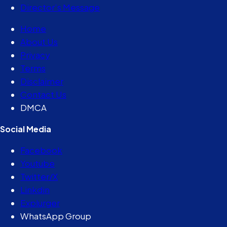
Director’s Message
Home
About Us
Privacy
Terms
Disclaimer
Contact Us
DMCA
Social Media
Facebook
Youtube
Twitter/X
Linkdin
Explurger
WhatsApp Group