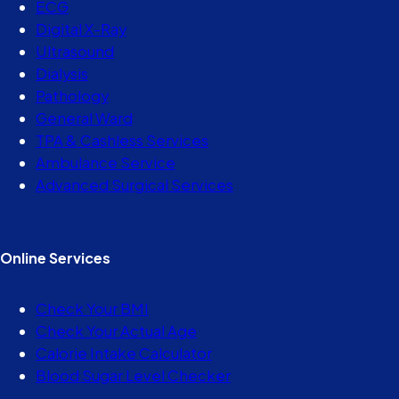
ECG
Digital X-Ray
Ultrasound
Dialysis
Pathology
General Ward
TPA & Cashless Services
Ambulance Service
Advanced Surgical Services
Online Services
Check Your BMI
Check Your Actual Age
Calorie Intake Calculator
Blood Sugar Level Checker