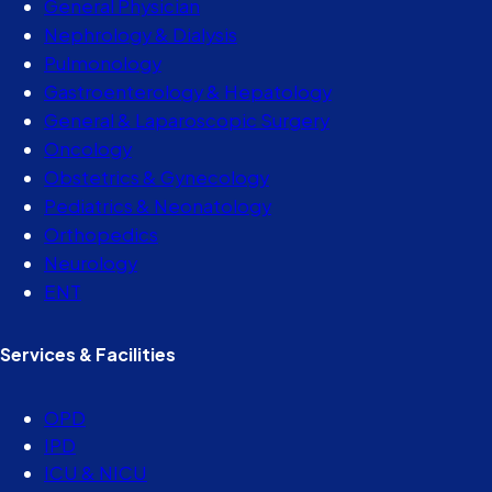
General Physician
Nephrology & Dialysis
Pulmonology
Gastroenterology & Hepatology
General & Laparoscopic Surgery
Oncology
Obstetrics & Gynecology
Pediatrics & Neonatology
Orthopedics
Neurology
ENT
Services & Facilities
OPD
IPD
ICU & NICU