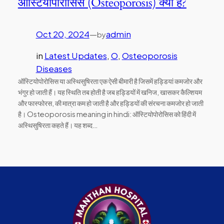
ऑस्टियोपोरोसिस (Osteoporosis) क्या है?
Oct 20, 2024
—
admin
by
in
Latest Updates
, 
O
, 
Osteoporosis
Diseases
ऑस्टियोपोरोसिस या अस्थिसुषिरता एक ऐसी बीमारी है जिसमें हड्डियां कमजोर और
भंगुर हो जाती हैं। यह स्थिति तब होती है जब हड्डियों में खनिज, खासकर कैल्शियम
और फास्फोरस, की मात्रा कम हो जाती है और हड्डियों की संरचना कमजोर हो जाती
है। Osteoporosis meaning in hindi: ऑस्टियोपोरोसिस को हिंदी में
अस्थिसुषिरता कहते हैं। यह शब्द…