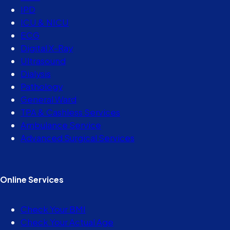
IPD
ICU & NICU
ECG
Digital X-Ray
Ultrasound
Dialysis
Pathology
General Ward
TPA & Cashless Services
Ambulance Service
Advanced Surgical Services
Online Services
Check Your BMI
Check Your Actual Age