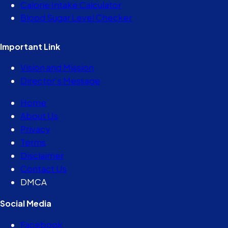
Calorie Intake Calculator
Blood Sugar Level Checker
Important Link
Vision and Mission
Director’s Message
Home
About Us
Privacy
Terms
Disclaimer
Contact Us
DMCA
Social Media
Facebook