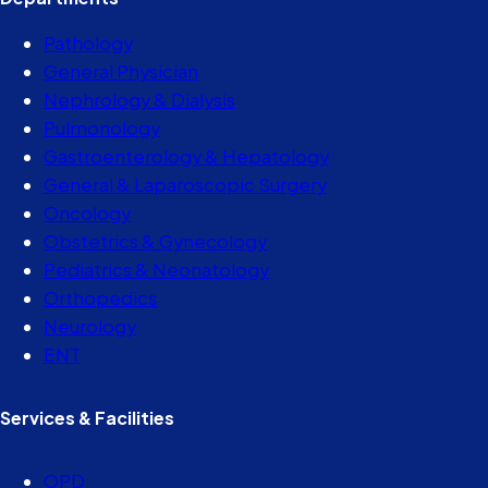
Pathology
General Physician
Nephrology & Dialysis
Pulmonology
Gastroenterology & Hepatology
General & Laparoscopic Surgery
Oncology
Obstetrics & Gynecology
Pediatrics & Neonatology
Orthopedics
Neurology
ENT
Services & Facilities
OPD