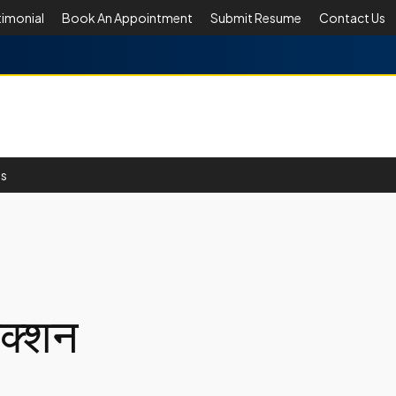
timonial
Book An Appointment
Submit Resume
Contact Us
Us
ेक्शन