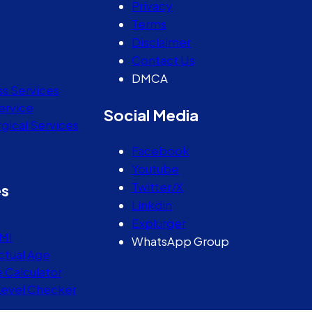
Privacy
Terms
Disclaimer
Contact Us
DMCA
ss Services
ervice
Social Media
gical Services
Facebook
Youtube
Twitter/X
es
Linkdin
Explurger
MI
WhatsApp Group
ctual Age
e Calculator
Level Checker