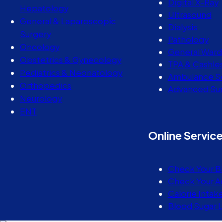
Digital X-Ray
Hepatology
Ultrasound
General & Laparoscopic
Dialysis
Surgery
Pathology
Oncology
General Ward
Obstetrics & Gynecology
TPA & Cashle
Pediatrics & Neonatology
Ambulance S
Orthopedics
Advanced Sur
Neurology
ENT
Online Servic
Check Your B
Check Your A
Calorie Intak
Blood Sugar 