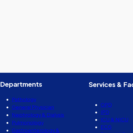
Departments
Services & Fac
Pathology
OPD
General Physician
IPD
Nephrology & Dialysis
ICU & NICU
Pulmonology
ECG
Gastroenterology &