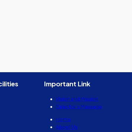
ilities
Important Link
Vision and Mission
Director’s Message
Home
About Us