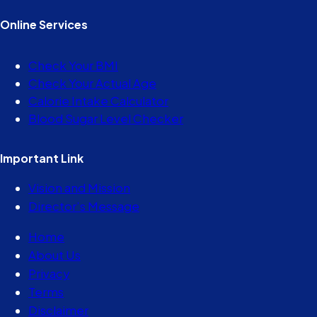
Online Services
Check Your BMI
Check Your Actual Age
Calorie Intake Calculator
Blood Sugar Level Checker
Important Link
Vision and Mission
Director’s Message
Home
About Us
Privacy
Terms
Disclaimer