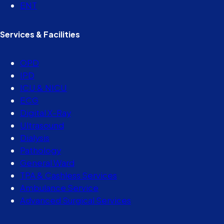
ENT
Services & Facilities
OPD
IPD
ICU & NICU
ECG
Digital X-Ray
Ultrasound
Dialysis
Pathology
General Ward
TPA & Cashless Services
Ambulance Service
Advanced Surgical Services