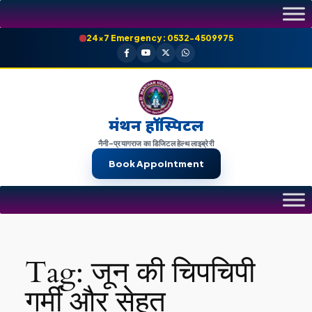
Skip
to
24×7 Emergency: 0532-4509975
content
मंथन हॉस्पिटल
नैनी-प्रयागराज का डिजिटल हेल्थ लाइब्रेरी
Book Appointment
Tag:
जून की चिपचिपी
गर्मी और सेहत