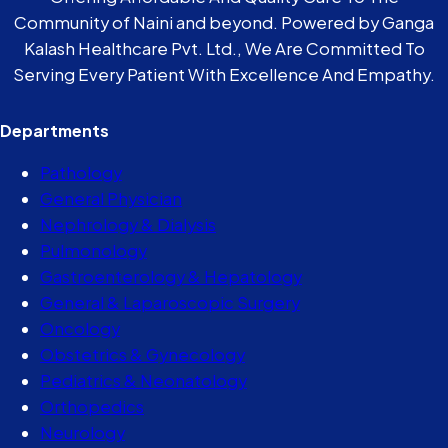
Community of Naini and beyond. Powered by Ganga
Kalash Healthcare Pvt. Ltd., We Are Committed To
Serving Every Patient With Excellence And Empathy.
Departments
Pathology
General Physician
Nephrology & Dialysis
Pulmonology
Gastroenterology & Hepatology
General & Laparoscopic Surgery
Oncology
Obstetrics & Gynecology
Pediatrics & Neonatology
Orthopedics
Neurology