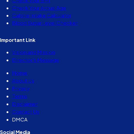
Check Your BMI
Check Your Actual Age
Calorie Intake Calculator
Blood Sugar Level Checker
Important Link
Vision and Mission
Director’s Message
Home
About Us
Privacy
Terms
Disclaimer
Contact Us
DMCA
Social Media