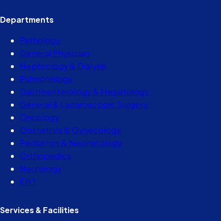
Departments
Pathology
General Physician
Nephrology & Dialysis
Pulmonology
Gastroenterology & Hepatology
General & Laparoscopic Surgery
Oncology
Obstetrics & Gynecology
Pediatrics & Neonatology
Orthopedics
Neurology
ENT
Services & Facilities