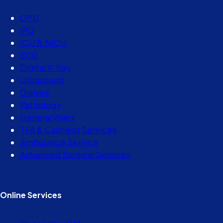
OPD
IPD
ICU & NICU
ECG
Digital X-Ray
Ultrasound
Dialysis
Pathology
General Ward
TPA & Cashless Services
Ambulance Service
Advanced Surgical Services
Online Services