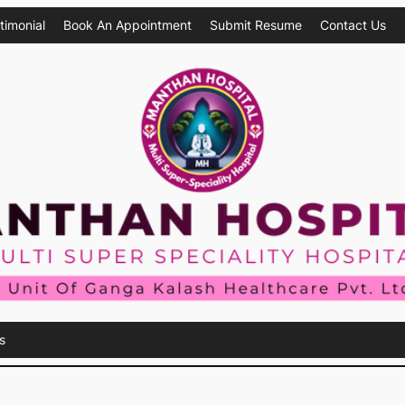
timonial
Book An Appointment
Submit Resume
Contact Us
s