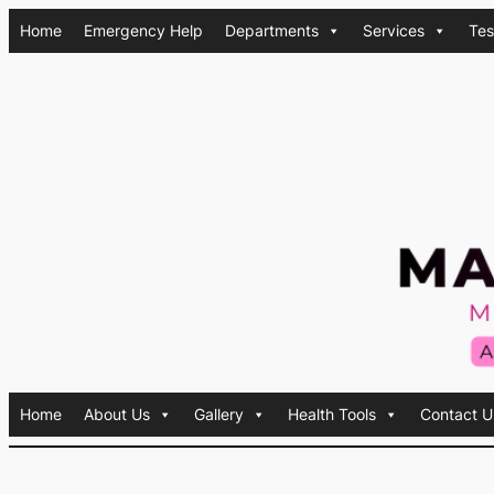
Skip
Home
Emergency Help
Departments
Services
Tes
to
content
Home
About Us
Gallery
Health Tools
Contact U