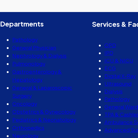
Departments
Services & Fac
Pathology
OPD
General Physician
IPD
Nephrology & Dialysis
ICU & NICU
Pulmonology
ECG
Gastroenterology &
Digital X-Ray
Hepatology
Ultrasound
General & Laparoscopic
Dialysis
Surgery
Pathology
Oncology
General Ward
Obstetrics & Gynecology
TPA & Cashle
Pediatrics & Neonatology
Ambulance S
Orthopedics
Advanced Sur
Neurology