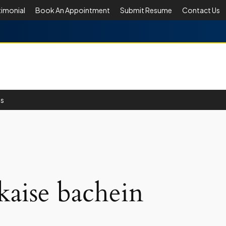
timonial
Book An Appointment
Submit Resume
Contact Us
Us
aise bachein