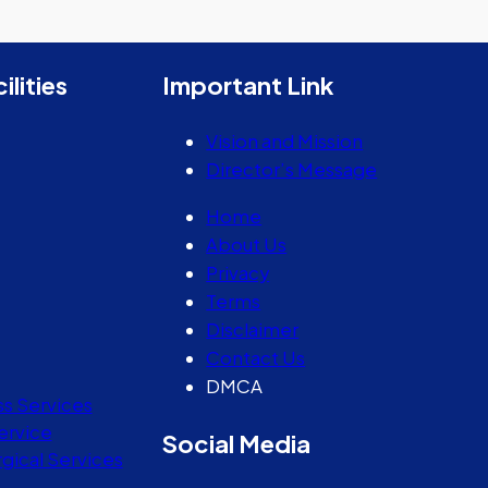
ilities
Important Link
Vision and Mission
Director’s Message
Home
About Us
Privacy
Terms
Disclaimer
Contact Us
DMCA
ss Services
ervice
Social Media
gical Services