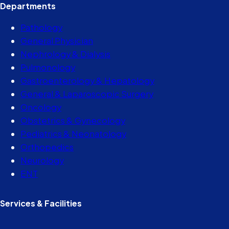
Departments
Pathology
General Physician
Nephrology & Dialysis
Pulmonology
Gastroenterology & Hepatology
General & Laparoscopic Surgery
Oncology
Obstetrics & Gynecology
Pediatrics & Neonatology
Orthopedics
Neurology
ENT
Services & Facilities