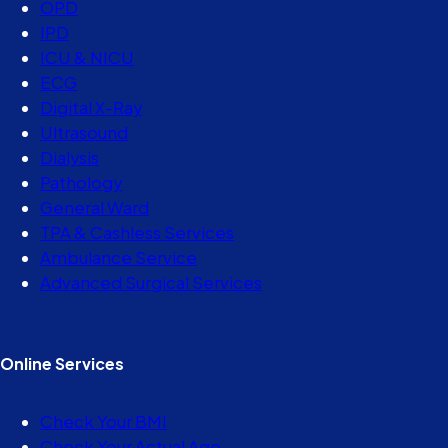
OPD
IPD
ICU & NICU
ECG
Digital X-Ray
Ultrasound
Dialysis
Pathology
General Ward
TPA & Cashless Services
Ambulance Service
Advanced Surgical Services
Online Services
Check Your BMI
Check Your Actual Age