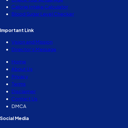
Calorie Intake Calculator
Blood Sugar Level Checker
Important Link
Vision and Mission
Director’s Message
Home
About Us
Privacy
Terms
Disclaimer
Contact Us
DMCA
Social Media