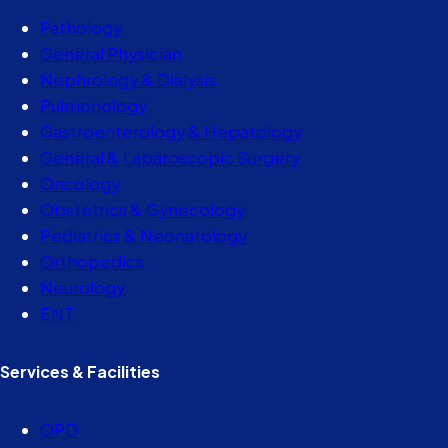
Pathology
General Physician
Nephrology & Dialysis
Pulmonology
Gastroenterology & Hepatology
General & Laparoscopic Surgery
Oncology
Obstetrics & Gynecology
Pediatrics & Neonatology
Orthopedics
Neurology
ENT
Services & Facilities
OPD