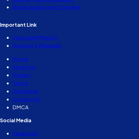
Blood Sugar Level Checker
Important Link
Vision and Mission
Director’s Message
Home
About Us
Privacy
Terms
Disclaimer
Contact Us
DMCA
Social Media
Facebook