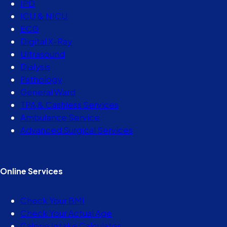
IPD
ICU & NICU
ECG
Digital X-Ray
Ultrasound
Dialysis
Pathology
General Ward
TPA & Cashless Services
Ambulance Service
Advanced Surgical Services
Online Services
Check Your BMI
Check Your Actual Age
Calorie Intake Calculator