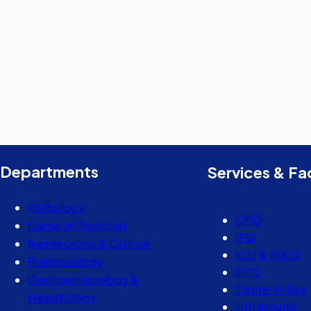
Departments
Services & Fac
Pathology
OPD
General Physician
IPD
Nephrology & Dialysis
ICU & NICU
Pulmonology
ECG
Gastroenterology &
Digital X-Ray
Hepatology
Ultrasound