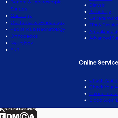
General & Laparoscopic
Dialysis
Surgery
Pathology
Oncology
General Ward
Obstetrics & Gynecology
TPA & Cashle
Pediatrics & Neonatology
Ambulance S
Orthopedics
Advanced Sur
Neurology
ENT
Online Servic
Check Your B
Check Your A
Calorie Intak
Blood Sugar 