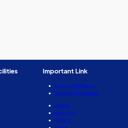
ilities
Important Link
Vision and Mission
Director’s Message
Home
About Us
Privacy
Terms