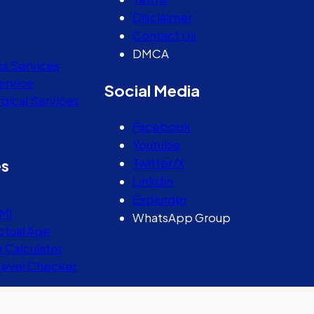
Disclaimer
Contact Us
DMCA
ss Services
ervice
Social Media
gical Services
Facebook
Youtube
Twitter/X
es
Linkdin
Explurger
MI
WhatsApp Group
ctual Age
e Calculator
Level Checker