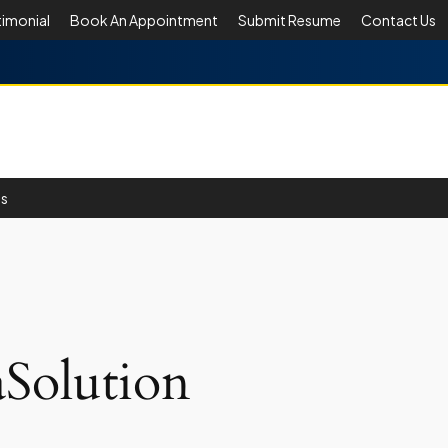
timonial
Book An Appointment
Submit Resume
Contact Us
Us
Solution