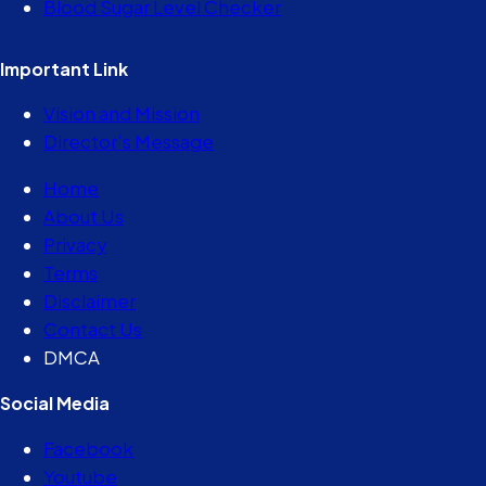
Blood Sugar Level Checker
Important Link
Vision and Mission
Director’s Message
Home
About Us
Privacy
Terms
Disclaimer
Contact Us
DMCA
Social Media
Facebook
Youtube