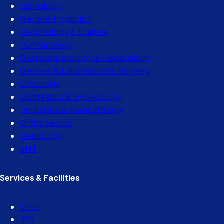
Pathology
General Physician
Nephrology & Dialysis
Pulmonology
Gastroenterology & Hepatology
General & Laparoscopic Surgery
Oncology
Obstetrics & Gynecology
Pediatrics & Neonatology
Orthopedics
Neurology
ENT
Services & Facilities
OPD
IPD