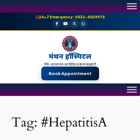
Skip
to
24×7 Emergency: 0532-4509975
content
मंथन हॉस्पिटल
नैनी-प्रयागराज का डिजिटल हेल्थ लाइब्रेरी
Book Appointment
Tag:
#HepatitisA