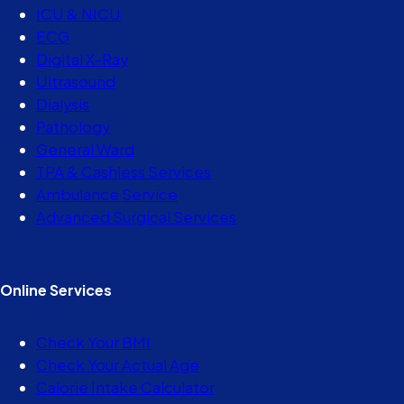
ICU & NICU
ECG
Digital X-Ray
Ultrasound
Dialysis
Pathology
General Ward
TPA & Cashless Services
Ambulance Service
Advanced Surgical Services
Online Services
Check Your BMI
Check Your Actual Age
Calorie Intake Calculator