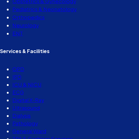
Obstetrics & Gynecology
Pediatrics & Neonatology
Orthopedics
Neurology
ENT
Services & Facilities
OPD
IPD
ICU & NICU
ECG
Digital X-Ray
Ultrasound
Dialysis
Pathology
General Ward
TPA & Cashless Services