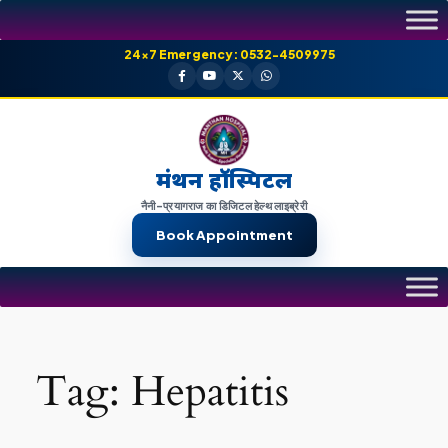
Skip
to
24×7 Emergency: 0532-4509975
content
मंथन हॉस्पिटल
नैनी-प्रयागराज का डिजिटल हेल्थ लाइब्रेरी
Book Appointment
Tag:
Hepatitis