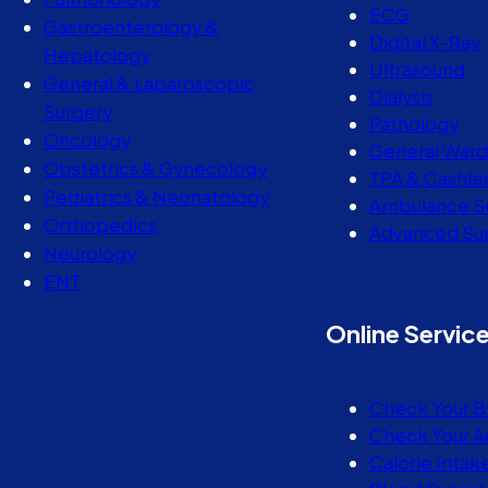
ECG
Gastroenterology &
Digital X-Ray
Hepatology
Ultrasound
General & Laparoscopic
Dialysis
Surgery
Pathology
Oncology
General Ward
Obstetrics & Gynecology
TPA & Cashle
Pediatrics & Neonatology
Ambulance S
Orthopedics
Advanced Sur
Neurology
ENT
Online Servic
Check Your B
Check Your A
Calorie Intak