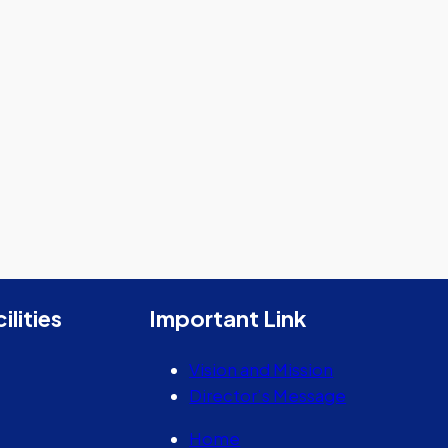
ilities
Important Link
Vision and Mission
Director’s Message
Home