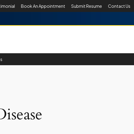
timonial
Book An Appointment
Submit Resume
Contact Us
Us
Disease