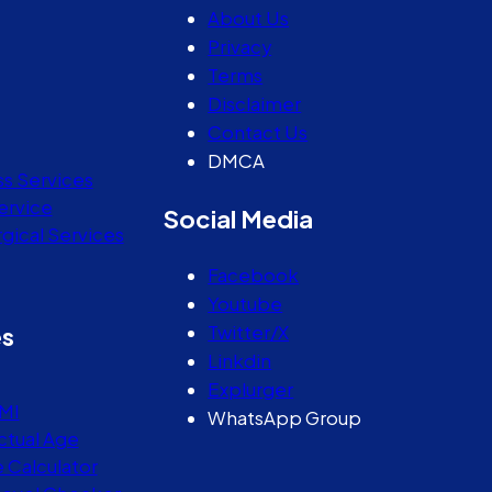
About Us
Privacy
Terms
Disclaimer
Contact Us
DMCA
ss Services
ervice
Social Media
gical Services
Facebook
Youtube
Twitter/X
es
Linkdin
Explurger
MI
WhatsApp Group
ctual Age
e Calculator