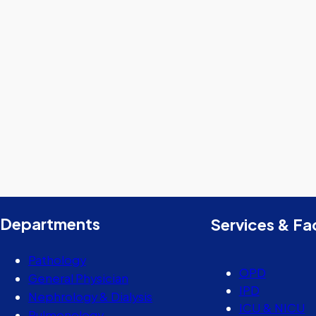
Departments
Services & Fac
Pathology
OPD
General Physician
IPD
Nephrology & Dialysis
ICU & NICU
Pulmonology