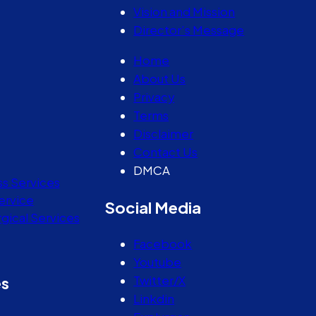
Vision and Mission
Director’s Message
Home
About Us
Privacy
Terms
Disclaimer
Contact Us
DMCA
ss Services
ervice
Social Media
gical Services
Facebook
Youtube
Twitter/X
es
Linkdin