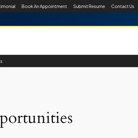
timonial
Book An Appointment
Submit Resume
Contact Us
Us
ortunities