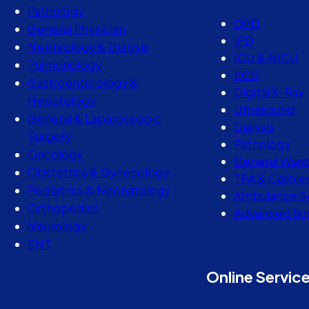
Pathology
OPD
General Physician
IPD
Nephrology & Dialysis
ICU & NICU
Pulmonology
ECG
Gastroenterology &
Digital X-Ray
Hepatology
Ultrasound
General & Laparoscopic
Dialysis
Surgery
Pathology
Oncology
General Ward
Obstetrics & Gynecology
TPA & Cashle
Pediatrics & Neonatology
Ambulance S
Orthopedics
Advanced Sur
Neurology
ENT
Online Servic