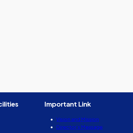
ilities
Important Link
Vision and Mission
Director’s Message