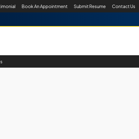
timonial
Book An Appointment
Submit Resume
Contact Us
Us