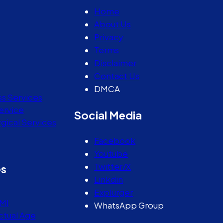
Home
About Us
Privacy
Terms
Disclaimer
Contact Us
DMCA
ss Services
ervice
Social Media
gical Services
Facebook
Youtube
Twitter/X
es
Linkdin
Explurger
MI
WhatsApp Group
ctual Age