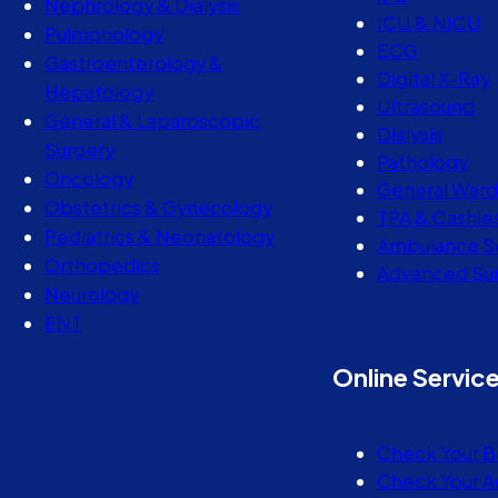
Nephrology & Dialysis
ICU & NICU
Pulmonology
ECG
Gastroenterology &
Digital X-Ray
Hepatology
Ultrasound
General & Laparoscopic
Dialysis
Surgery
Pathology
Oncology
General Ward
Obstetrics & Gynecology
TPA & Cashle
Pediatrics & Neonatology
Ambulance S
Orthopedics
Advanced Sur
Neurology
ENT
Online Servic
Check Your B
Check Your A