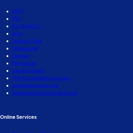
OPD
IPD
ICU & NICU
ECG
Digital X-Ray
Ultrasound
Dialysis
Pathology
General Ward
TPA & Cashless Services
Ambulance Service
Advanced Surgical Services
Online Services