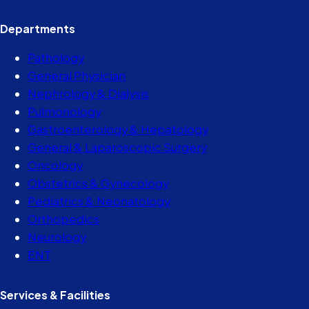
Departments
Pathology
General Physician
Nephrology & Dialysis
Pulmonology
Gastroenterology & Hepatology
General & Laparoscopic Surgery
Oncology
Obstetrics & Gynecology
Pediatrics & Neonatology
Orthopedics
Neurology
ENT
Services & Facilities