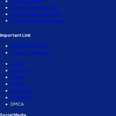
Check Your BMI
Check Your Actual Age
Calorie Intake Calculator
Blood Sugar Level Checker
Important Link
Vision and Mission
Director’s Message
Home
About Us
Privacy
Terms
Disclaimer
Contact Us
DMCA
Social Media