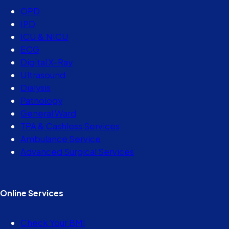
OPD
IPD
ICU & NICU
ECG
Digital X-Ray
Ultrasound
Dialysis
Pathology
General Ward
TPA & Cashless Services
Ambulance Service
Advanced Surgical Services
Online Services
Check Your BMI