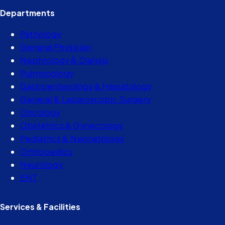
Departments
Pathology
General Physician
Nephrology & Dialysis
Pulmonology
Gastroenterology & Hepatology
General & Laparoscopic Surgery
Oncology
Obstetrics & Gynecology
Pediatrics & Neonatology
Orthopedics
Neurology
ENT
Services & Facilities