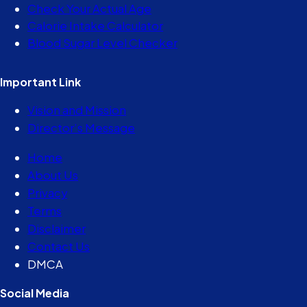
Check Your Actual Age
Calorie Intake Calculator
Blood Sugar Level Checker
Important Link
Vision and Mission
Director’s Message
Home
About Us
Privacy
Terms
Disclaimer
Contact Us
DMCA
Social Media