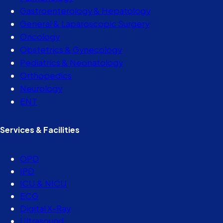
Gastroenterology & Hepatology
General & Laparoscopic Surgery
Oncology
Obstetrics & Gynecology
Pediatrics & Neonatology
Orthopedics
Neurology
ENT
Services & Facilities
OPD
IPD
ICU & NICU
ECG
Digital X-Ray
Ultrasound