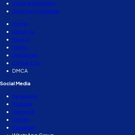
Vision and Mission
Director’s Message
Home
About Us
Privacy
Terms
Disclaimer
Contact Us
DMCA
Social Media
Facebook
Youtube
Twitter/X
Linkdin
Explurger