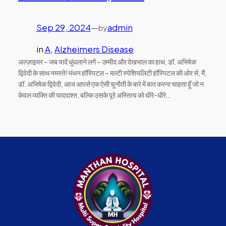
Sep 29, 2024
—
admin
by
in
A
, 
Alzheimers Disease
अल्ज़ाइमर – जब यादें धुंधलाने लगें – उम्मीद और देखभाल का हाथ, डॉ. अभिषेक
द्विवेदी के साथ नमस्ते! मंथन हॉस्पिटल – मल्टी स्पेशियलिटी हॉस्पिटल की ओर से, मैं,
डॉ. अभिषेक द्विवेदी, आज आपसे एक ऐसी चुनौती के बारे में बात करना चाहता हूँ जो न
केवल व्यक्ति की याददाश्त, बल्कि उसके पूरे अस्तित्व को धीरे-धीरे…