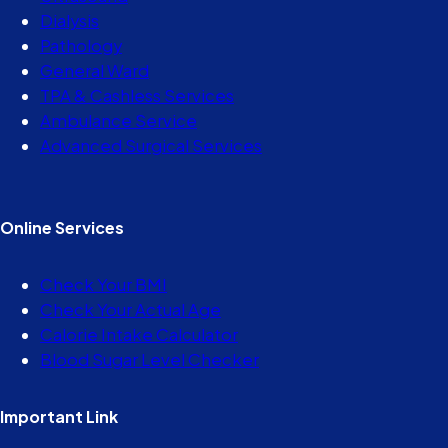
Dialysis
Pathology
General Ward
TPA & Cashless Services
Ambulance Service
Advanced Surgical Services
Online Services
Check Your BMI
Check Your Actual Age
Calorie Intake Calculator
Blood Sugar Level Checker
Important Link