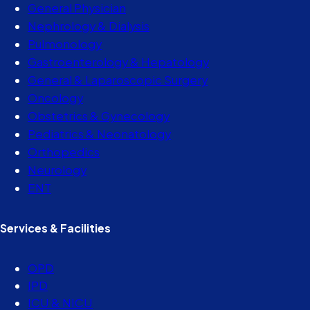
General Physician
Nephrology & Dialysis
Pulmonology
Gastroenterology & Hepatology
General & Laparoscopic Surgery
Oncology
Obstetrics & Gynecology
Pediatrics & Neonatology
Orthopedics
Neurology
ENT
Services & Facilities
OPD
IPD
ICU & NICU