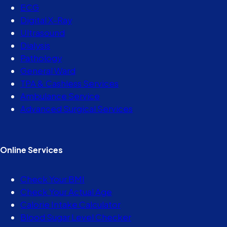
ECG
Digital X-Ray
Ultrasound
Dialysis
Pathology
General Ward
TPA & Cashless Services
Ambulance Service
Advanced Surgical Services
Online Services
Check Your BMI
Check Your Actual Age
Calorie Intake Calculator
Blood Sugar Level Checker