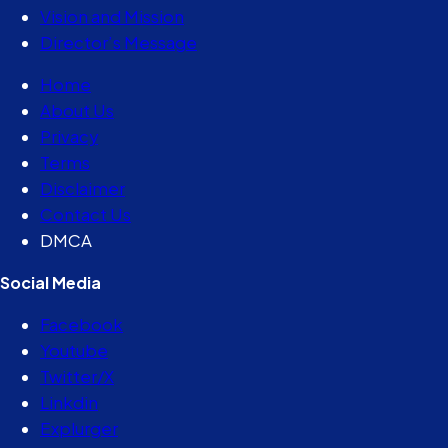
Vision and Mission
Director’s Message
Home
About Us
Privacy
Terms
Disclaimer
Contact Us
DMCA
Social Media
Facebook
Youtube
Twitter/X
Linkdin
Explurger