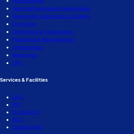
Pulmonology
Gastroenterology & Hepatology
General & Laparoscopic Surgery
Oncology
Obstetrics & Gynecology
Pediatrics & Neonatology
Orthopedics
Neurology
ENT
Services & Facilities
OPD
IPD
ICU & NICU
ECG
Digital X-Ray