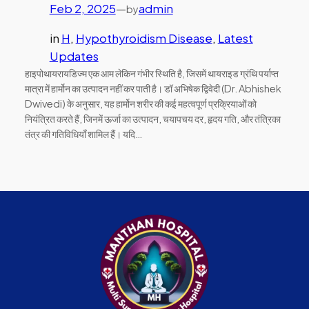
Feb 2, 2025
—
admin
by
in
H
, 
Hypothyroidism Disease
, 
Latest
Updates
हाइपोथायरायडिज्म एक आम लेकिन गंभीर स्थिति है, जिसमें थायराइड ग्रंथि पर्याप्त
मात्रा में हार्मोन का उत्पादन नहीं कर पाती है। डॉ अभिषेक द्विवेदी (Dr. Abhishek
Dwivedi) के अनुसार, यह हार्मोन शरीर की कई महत्वपूर्ण प्रक्रियाओं को
नियंत्रित करते हैं, जिनमें ऊर्जा का उत्पादन, चयापचय दर, हृदय गति, और तंत्रिका
तंत्र की गतिविधियाँ शामिल हैं। यदि…