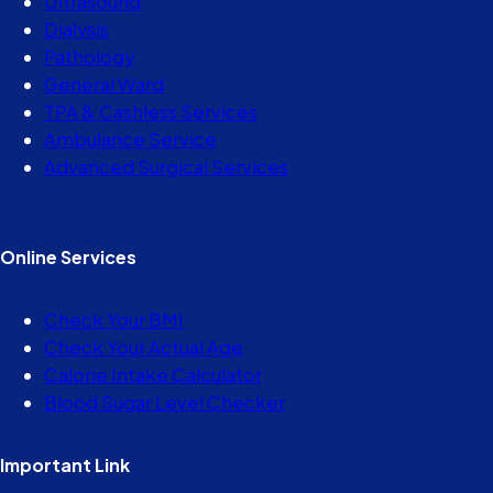
Ultrasound
Dialysis
Pathology
General Ward
TPA & Cashless Services
Ambulance Service
Advanced Surgical Services
Online Services
Check Your BMI
Check Your Actual Age
Calorie Intake Calculator
Blood Sugar Level Checker
Important Link