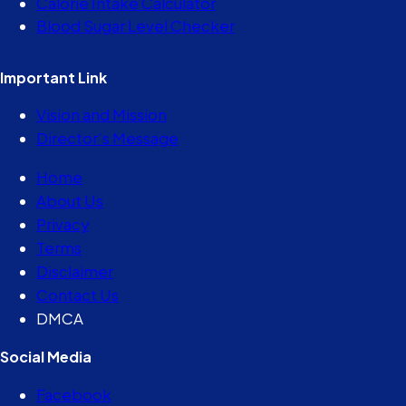
Calorie Intake Calculator
Blood Sugar Level Checker
Important Link
Vision and Mission
Director’s Message
Home
About Us
Privacy
Terms
Disclaimer
Contact Us
DMCA
Social Media
Facebook