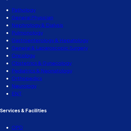
Pathology
General Physician
Nephrology & Dialysis
Pulmonology
Gastroenterology & Hepatology
General & Laparoscopic Surgery
Oncology
Obstetrics & Gynecology
Pediatrics & Neonatology
Orthopedics
Neurology
ENT
Services & Facilities
OPD