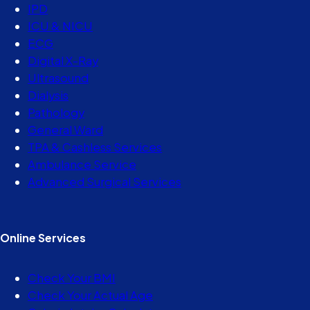
IPD
ICU & NICU
ECG
Digital X-Ray
Ultrasound
Dialysis
Pathology
General Ward
TPA & Cashless Services
Ambulance Service
Advanced Surgical Services
Online Services
Check Your BMI
Check Your Actual Age