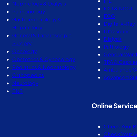
IPD
Nephrology & Dialysis
ICU & NICU
Pulmonology
ECG
Gastroenterology &
Digital X-Ray
Hepatology
Ultrasound
General & Laparoscopic
Dialysis
Surgery
Pathology
Oncology
General Ward
Obstetrics & Gynecology
TPA & Cashle
Pediatrics & Neonatology
Ambulance S
Orthopedics
Advanced Sur
Neurology
ENT
Online Servic
Check Your B
Check Your A