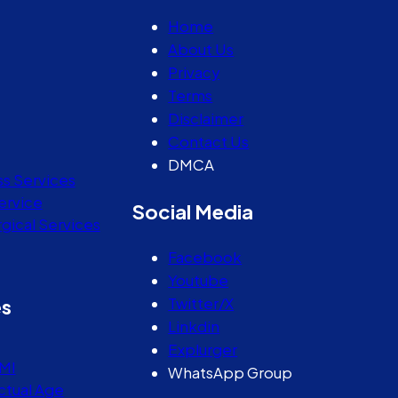
Home
About Us
Privacy
Terms
Disclaimer
Contact Us
DMCA
ss Services
ervice
Social Media
gical Services
Facebook
Youtube
Twitter/X
es
Linkdin
Explurger
MI
WhatsApp Group
ctual Age