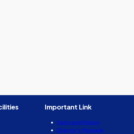
ilities
Important Link
Vision and Mission
Director’s Message