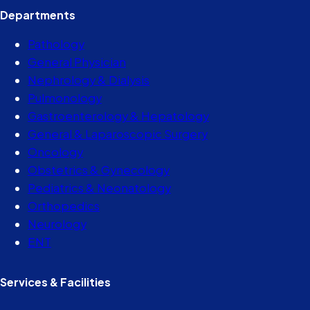
Departments
Pathology
General Physician
Nephrology & Dialysis
Pulmonology
Gastroenterology & Hepatology
General & Laparoscopic Surgery
Oncology
Obstetrics & Gynecology
Pediatrics & Neonatology
Orthopedics
Neurology
ENT
Services & Facilities