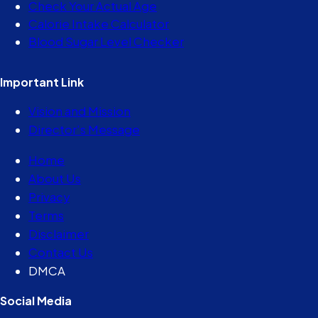
Check Your Actual Age
Calorie Intake Calculator
Blood Sugar Level Checker
Important Link
Vision and Mission
Director’s Message
Home
About Us
Privacy
Terms
Disclaimer
Contact Us
DMCA
Social Media