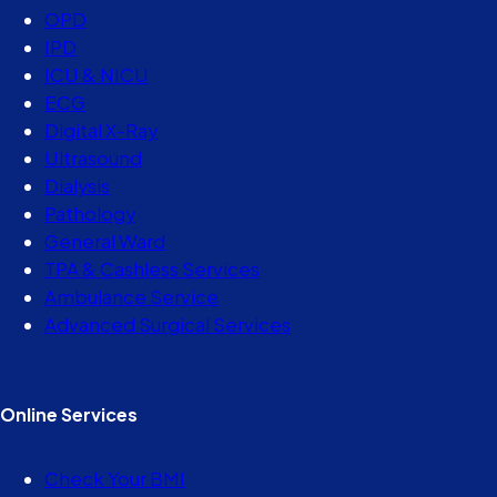
OPD
IPD
ICU & NICU
ECG
Digital X-Ray
Ultrasound
Dialysis
Pathology
General Ward
TPA & Cashless Services
Ambulance Service
Advanced Surgical Services
Online Services
Check Your BMI