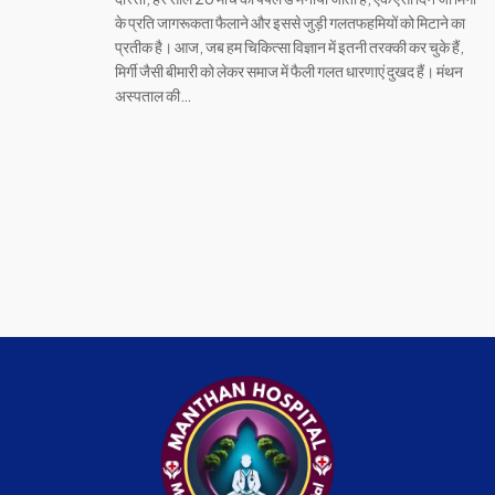
के प्रति जागरूकता फैलाने और इससे जुड़ी गलतफहमियों को मिटाने का
प्रतीक है। आज, जब हम चिकित्सा विज्ञान में इतनी तरक्की कर चुके हैं,
मिर्गी जैसी बीमारी को लेकर समाज में फैली गलत धारणाएं दुखद हैं। मंथन
अस्पताल की…