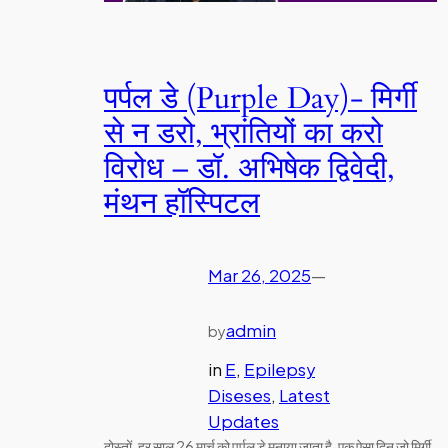
पर्पल डे (Purple Day)- मिर्गी
से न डरो, भ्रांतियों का करो
विरोध – डॉ. अभिषेक द्विवेदी,
मंथन हॉस्पिटल
Mar 26, 2025
—
admin
by
in
E
, 
Epilepsy
Diseses
, 
Latest
Updates
दोस्तों, हर साल 26 मार्च को पर्पल डे मनाया जाता है, एक ऐसा दिन जो मिर्गी