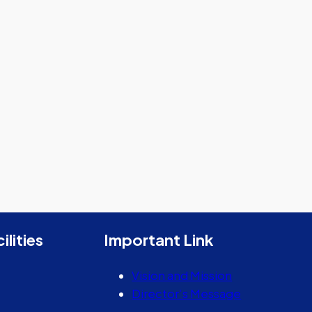
ilities
Important Link
Vision and Mission
Director’s Message