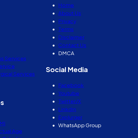
Home
About Us
Privacy
Terms
Disclaimer
Contact Us
DMCA
ss Services
ervice
Social Media
gical Services
Facebook
Youtube
Twitter/X
es
Linkdin
Explurger
MI
WhatsApp Group
ctual Age