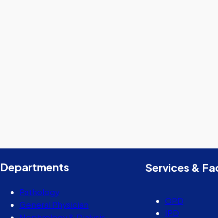
Departments
Services & Fac
Pathology
OPD
General Physician
IPD
Nephrology & Dialysis