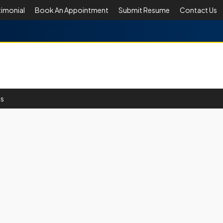
timonial
Book An Appointment
Submit Resume
Contact Us
Us