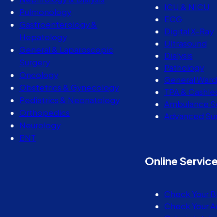
ICU & NICU
Pulmonology
ECG
Gastroenterology &
Digital X-Ray
Hepatology
Ultrasound
General & Laparoscopic
Dialysis
Surgery
Pathology
Oncology
General Ward
Obstetrics & Gynecology
TPA & Cashle
Pediatrics & Neonatology
Ambulance S
Orthopedics
Advanced Sur
Neurology
ENT
Online Servic
Check Your B
Check Your A