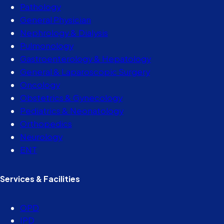
Pathology
General Physician
Nephrology & Dialysis
Pulmonology
Gastroenterology & Hepatology
General & Laparoscopic Surgery
Oncology
Obstetrics & Gynecology
Pediatrics & Neonatology
Orthopedics
Neurology
ENT
Services & Facilities
OPD
IPD