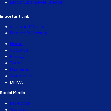
Blood Sugar Level Checker
Important Link
Vision and Mission
Director’s Message
Home
About Us
Privacy
Terms
Disclaimer
Contact Us
DMCA
Social Media
Facebook
Youtube