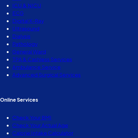
ICU & NICU
ECG
Digital X-Ray
Ultrasound
Dialysis
Pathology
General Ward
TPA & Cashless Services
Ambulance Service
Advanced Surgical Services
Online Services
Check Your BMI
Check Your Actual Age
Calorie Intake Calculator