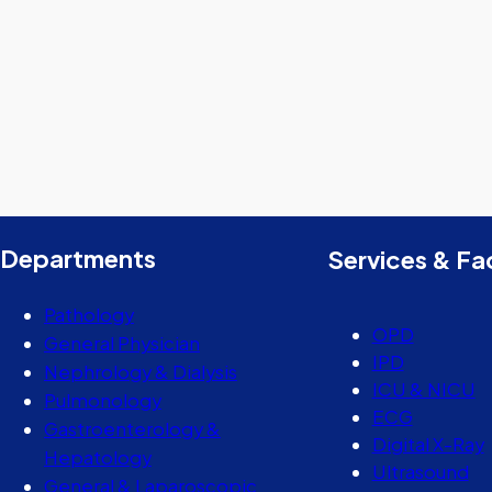
Departments
Services & Fac
Pathology
OPD
General Physician
IPD
Nephrology & Dialysis
ICU & NICU
Pulmonology
ECG
Gastroenterology &
Digital X-Ray
Hepatology
Ultrasound
General & Laparoscopic