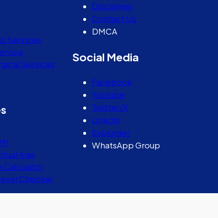
Disclaimer
Contact Us
DMCA
ss Services
ervice
Social Media
gical Services
Facebook
Youtube
Twitter/X
es
Linkdin
Explurger
MI
WhatsApp Group
ctual Age
e Calculator
Level Checker