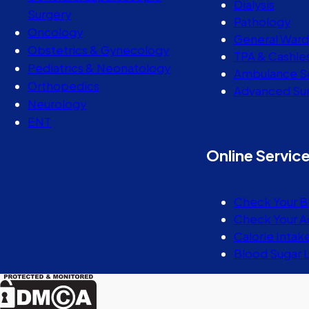
Dialysis
Surgery
Pathology
Oncology
General Ward
Obstetrics & Gynecology
TPA & Cashle
Pediatrics & Neonatology
Ambulance S
Orthopedics
Advanced Sur
Neurology
ENT
Online Servic
Check Your B
Check Your A
Calorie Intak
Blood Sugar 