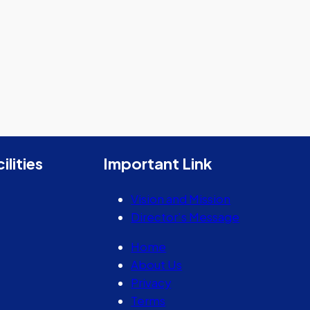
ilities
Important Link
Vision and Mission
Director’s Message
Home
About Us
Privacy
Terms