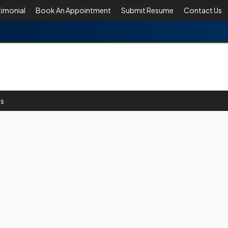
timonial
Book An Appointment
Submit Resume
Contact Us
Us