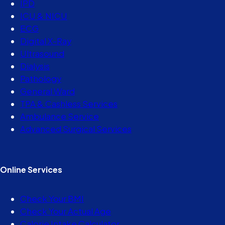
IPD
ICU & NICU
ECG
Digital X-Ray
Ultrasound
Dialysis
Pathology
General Ward
TPA & Cashless Services
Ambulance Service
Advanced Surgical Services
Online Services
Check Your BMI
Check Your Actual Age
Calorie Intake Calculator