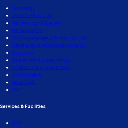
Pathology
General Physician
Nephrology & Dialysis
Pulmonology
Gastroenterology & Hepatology
General & Laparoscopic Surgery
Oncology
Obstetrics & Gynecology
Pediatrics & Neonatology
Orthopedics
Neurology
ENT
Services & Facilities
OPD