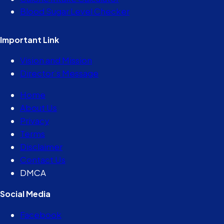
Blood Sugar Level Checker
Important Link
Vision and Mission
Director’s Message
Home
About Us
Privacy
Terms
Disclaimer
Contact Us
DMCA
Social Media
Facebook