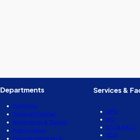
Departments
Services & Fac
Pathology
OPD
General Physician
IPD
Nephrology & Dialysis
ICU & NICU
Pulmonology
ECG
Gastroenterology &