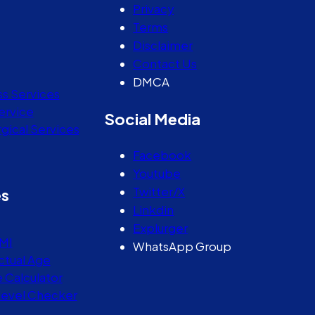
Privacy
Terms
Disclaimer
Contact Us
DMCA
ss Services
ervice
Social Media
gical Services
Facebook
Youtube
Twitter/X
es
Linkdin
Explurger
MI
WhatsApp Group
ctual Age
e Calculator
Level Checker