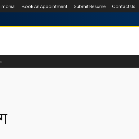
timonial
Book An Appointment
Submit Resume
Contact Us
Us
ंग