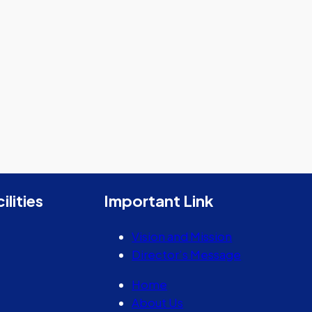
ilities
Important Link
Vision and Mission
Director’s Message
Home
About Us