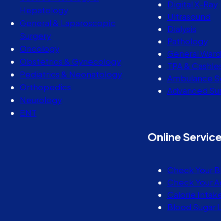
Digital X-Ray
Hepatology
Ultrasound
General & Laparoscopic
Dialysis
Surgery
Pathology
Oncology
General Ward
Obstetrics & Gynecology
TPA & Cashle
Pediatrics & Neonatology
Ambulance S
Orthopedics
Advanced Sur
Neurology
ENT
Online Servic
Check Your B
Check Your A
Calorie Intak
Blood Sugar 