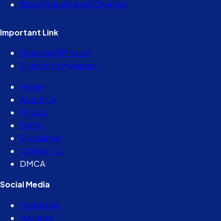
Blood Sugar Level Checker
Important Link
Vision and Mission
Director’s Message
Home
About Us
Privacy
Terms
Disclaimer
Contact Us
DMCA
Social Media
Facebook
Youtube