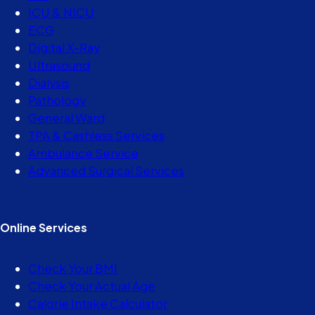
ICU & NICU
ECG
Digital X-Ray
Ultrasound
Dialysis
Pathology
General Ward
TPA & Cashless Services
Ambulance Service
Advanced Surgical Services
Online Services
Check Your BMI
Check Your Actual Age
Calorie Intake Calculator