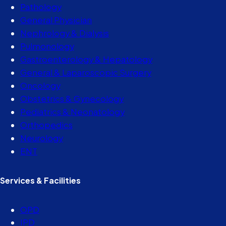
Pathology
General Physician
Nephrology & Dialysis
Pulmonology
Gastroenterology & Hepatology
General & Laparoscopic Surgery
Oncology
Obstetrics & Gynecology
Pediatrics & Neonatology
Orthopedics
Neurology
ENT
Services & Facilities
OPD
IPD