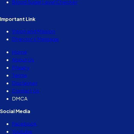
Blood Sugar Level Checker
Important Link
Vision and Mission
Director’s Message
Home
About Us
Privacy
Terms
Disclaimer
Contact Us
DMCA
Social Media
Facebook
Youtube