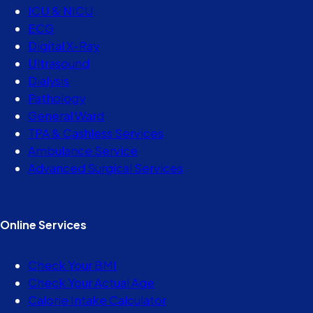
ICU & NICU
ECG
Digital X-Ray
Ultrasound
Dialysis
Pathology
General Ward
TPA & Cashless Services
Ambulance Service
Advanced Surgical Services
Online Services
Check Your BMI
Check Your Actual Age
Calorie Intake Calculator