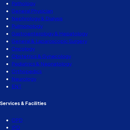
Pathology
General Physician
Nephrology & Dialysis
Pulmonology
Gastroenterology & Hepatology
General & Laparoscopic Surgery
Oncology
Obstetrics & Gynecology
Pediatrics & Neonatology
Orthopedics
Neurology
ENT
Services & Facilities
OPD
IPD