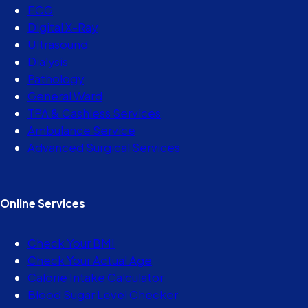
ECG
Digital X-Ray
Ultrasound
Dialysis
Pathology
General Ward
TPA & Cashless Services
Ambulance Service
Advanced Surgical Services
Online Services
Check Your BMI
Check Your Actual Age
Calorie Intake Calculator
Blood Sugar Level Checker