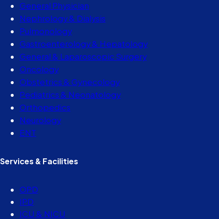
General Physician
Nephrology & Dialysis
Pulmonology
Gastroenterology & Hepatology
General & Laparoscopic Surgery
Oncology
Obstetrics & Gynecology
Pediatrics & Neonatology
Orthopedics
Neurology
ENT
Services & Facilities
OPD
IPD
ICU & NICU