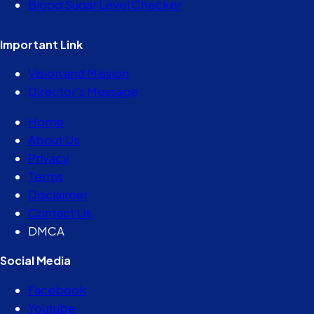
Blood Sugar Level Checker
Important Link
Vision and Mission
Director’s Message
Home
About Us
Privacy
Terms
Disclaimer
Contact Us
DMCA
Social Media
Facebook
Youtube