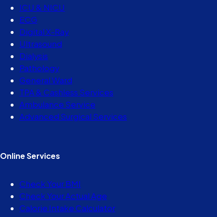
ICU & NICU
ECG
Digital X-Ray
Ultrasound
Dialysis
Pathology
General Ward
TPA & Cashless Services
Ambulance Service
Advanced Surgical Services
Online Services
Check Your BMI
Check Your Actual Age
Calorie Intake Calculator