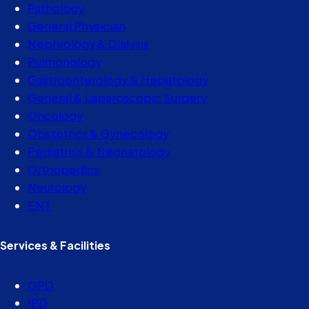
Pathology
General Physician
Nephrology & Dialysis
Pulmonology
Gastroenterology & Hepatology
General & Laparoscopic Surgery
Oncology
Obstetrics & Gynecology
Pediatrics & Neonatology
Orthopedics
Neurology
ENT
Services & Facilities
OPD
IPD