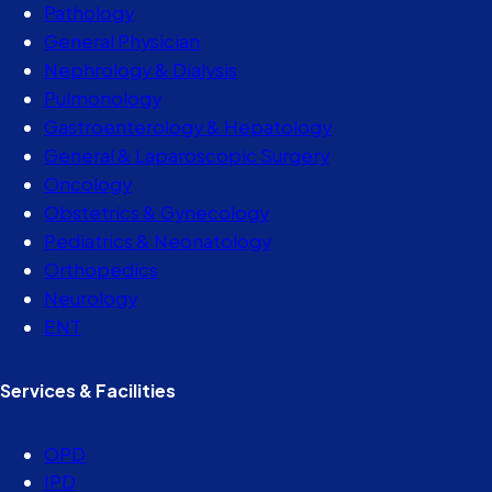
Pathology
General Physician
Nephrology & Dialysis
Pulmonology
Gastroenterology & Hepatology
General & Laparoscopic Surgery
Oncology
Obstetrics & Gynecology
Pediatrics & Neonatology
Orthopedics
Neurology
ENT
Services & Facilities
OPD
IPD