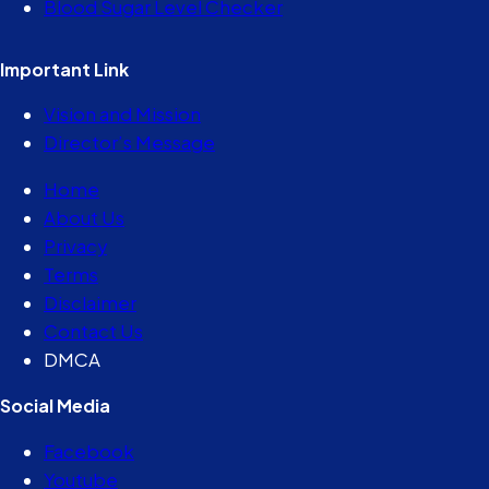
Blood Sugar Level Checker
Important Link
Vision and Mission
Director’s Message
Home
About Us
Privacy
Terms
Disclaimer
Contact Us
DMCA
Social Media
Facebook
Youtube