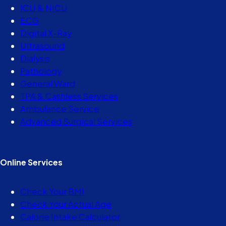
ICU & NICU
ECG
Digital X-Ray
Ultrasound
Dialysis
Pathology
General Ward
TPA & Cashless Services
Ambulance Service
Advanced Surgical Services
Online Services
Check Your BMI
Check Your Actual Age
Calorie Intake Calculator