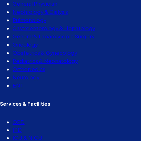
General Physician
Nephrology & Dialysis
Pulmonology
Gastroenterology & Hepatology
General & Laparoscopic Surgery
Oncology
Obstetrics & Gynecology
Pediatrics & Neonatology
Orthopedics
Neurology
ENT
Services & Facilities
OPD
IPD
ICU & NICU