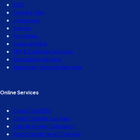
ECG
Digital X-Ray
Ultrasound
Dialysis
Pathology
General Ward
TPA & Cashless Services
Ambulance Service
Advanced Surgical Services
Online Services
Check Your BMI
Check Your Actual Age
Calorie Intake Calculator
Blood Sugar Level Checker