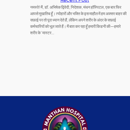
नमस्ते! मैं, डॉ. अभिषेक द्विवेदी, निदेशक, मंथन हॉस्पिटल, एक बार फिर
आपसे मुखातिब हूँ। त्योहारों और भक्ति के इस माहौल में हम अक्सर बाहर की
सफ़ाई पर तो पूरा ध्यान देते हैं, लेकिन अपने शरीर के अंदर के सफ़ाई
कर्मचारियों को भूल जाते हैं। मैं बात कर रहा हूँ हमारी किडनी की—हमारे
शरीर के ‘मास्टर…