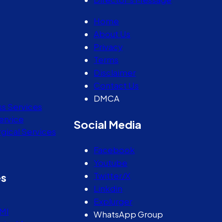
Home
About Us
Privacy
Terms
Disclaimer
Contact Us
DMCA
ss Services
ervice
Social Media
gical Services
Facebook
Youtube
Twitter/X
es
Linkdin
Explurger
MI
WhatsApp Group