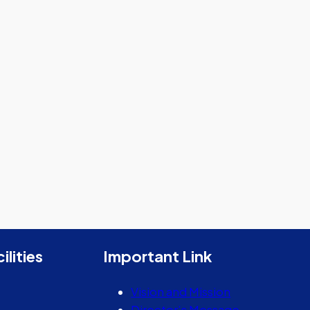
ilities
Important Link
Vision and Mission
Director’s Message