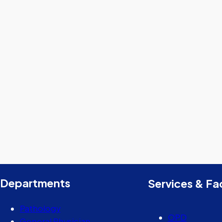
Departments
Services & Fac
Pathology
OPD
General Physician