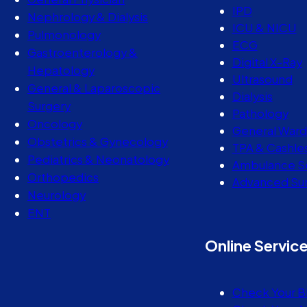
IPD
Nephrology & Dialysis
ICU & NICU
Pulmonology
ECG
Gastroenterology &
Digital X-Ray
Hepatology
Ultrasound
General & Laparoscopic
Dialysis
Surgery
Pathology
Oncology
General Ward
Obstetrics & Gynecology
TPA & Cashle
Pediatrics & Neonatology
Ambulance S
Orthopedics
Advanced Sur
Neurology
ENT
Online Servic
Check Your B