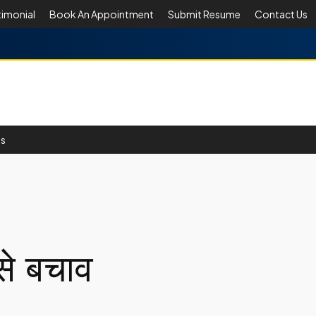
timonial
Book An Appointment
Submit Resume
Contact Us
Us
से बचाव