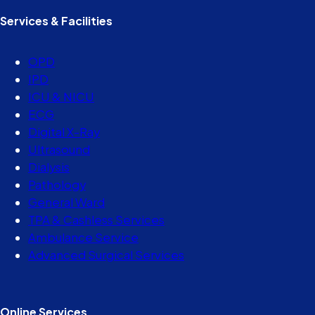
Services & Facilities
OPD
IPD
ICU & NICU
ECG
Digital X-Ray
Ultrasound
Dialysis
Pathology
General Ward
TPA & Cashless Services
Ambulance Service
Advanced Surgical Services
Online Services