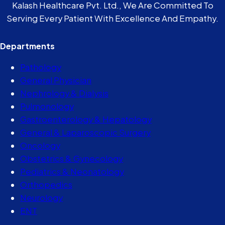
Kalash Healthcare Pvt. Ltd., We Are Committed To
Serving Every Patient With Excellence And Empathy.
Departments
Pathology
General Physician
Nephrology & Dialysis
Pulmonology
Gastroenterology & Hepatology
General & Laparoscopic Surgery
Oncology
Obstetrics & Gynecology
Pediatrics & Neonatology
Orthopedics
Neurology
ENT