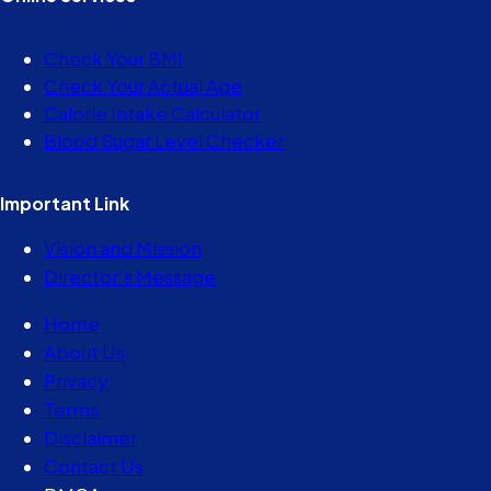
Check Your BMI
Check Your Actual Age
Calorie Intake Calculator
Blood Sugar Level Checker
Important Link
Vision and Mission
Director’s Message
Home
About Us
Privacy
Terms
Disclaimer
Contact Us